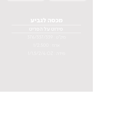
מכסה לגביע
פירוט על הפריט
מק"ט : 376/337/339
ארוז : 1/2,500
1/1.5/2/4 OZ : מידה
Menu
Home
Why Aluminum ?