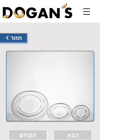
< חזור
הבא
הקודם