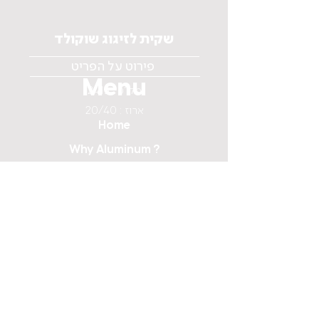
שקית לזיגוג שוקולד
פירוט על הפריט
Menu
מק"ט : 2413
ארוז : 20/40
Home
Why Aluminum ?
About us
Catalog
Media
Contact us