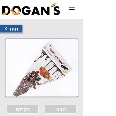
< חזור
הבא
הקודם