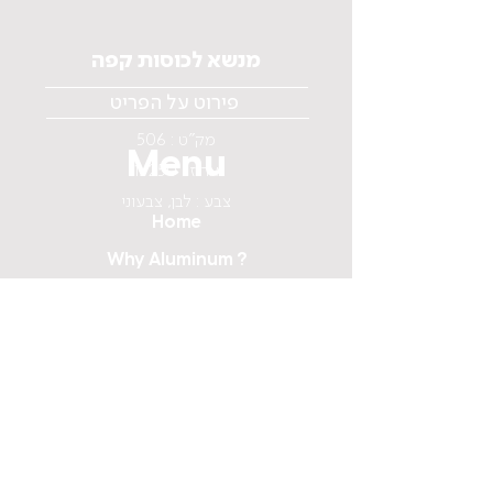
מנשא לכוסות קפה
פירוט על הפריט
מק"ט : 506
Menu
ארוז : 1/250
צבע : לבן, צבעוני
Home
Why Aluminum ?
About us
Catalog
Media
Contact us