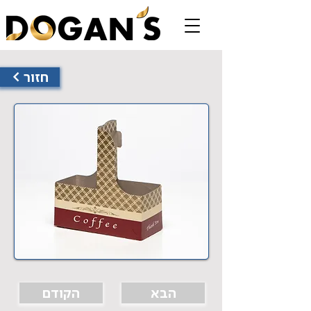
< חזור
הבא
הקודם