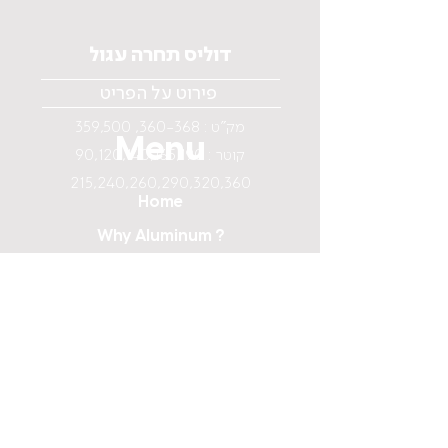
דוליס תחרה עגול
פירוט על הפריט
מק"ט : 360-368, 359,500
Menu
קוטר : 90,120,140,165,190
215,240,260,290,320,360
Home
Why Aluminum ?
About us
Catalog
Media
Contact us