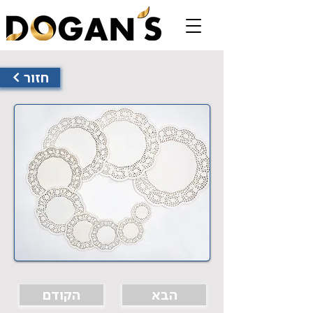
< חזור
הבא
הקודם