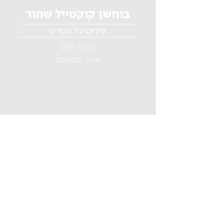
בוחשן קוקטייל שחור
פירוט על הפריט
מק"ט : 234
ארוז : 40/100
Menu
Home
Why Aluminum ?
About us
Catalog