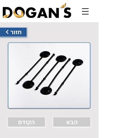
< חזור
הבא
הקודם