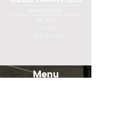
פירוט על הפריט
מק"ט : 158
ארוז : 1/1
S, M, L, XL : מידות
Menu
Home
Why Aluminum ?
About us
Catalog