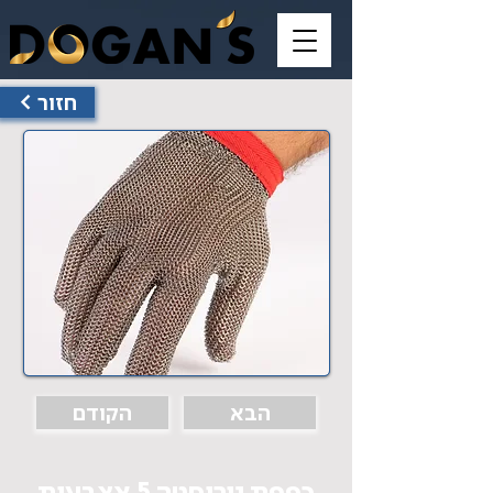
< חזור
הבא
הקודם
כפפת נירוסטה 5 אצבעות