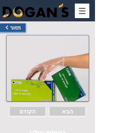
< חזור
הבא
הקודם
כפפות ניילון