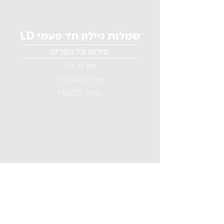
LD שמלות ניילון חד פעמי
פירוט על הפריט
מק"ט : 111
ארוז : 1/1,000
מידה : 135/70
תפריט
בית