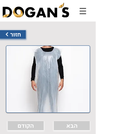
< חזור
הבא
הקודם