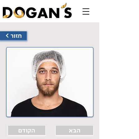
< חזור
הבא
הקודם