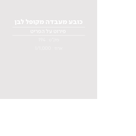
כובע מעבדה מקופל לבן
פירוט על הפריט
מק"ט : 194
ארוז : 1/1,000
תפריט
בית