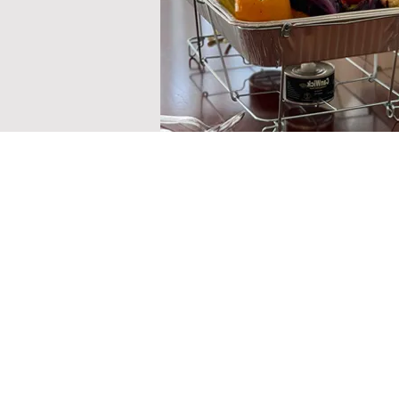
תפריט
בית
למה אלומיניום