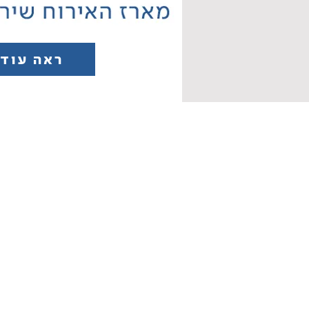
ראה עוד
צור קשר
דוגנס בע"מ
כתובת : התחיה 45, רעננה