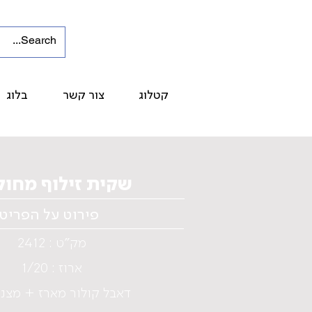
קטלוג
צור קשר
בלוג
שקית זילוף מחו
פירוט על הפריט
מק"ט : 2412
ארוז : 1/20
דאבל קולור מארז + מצנ