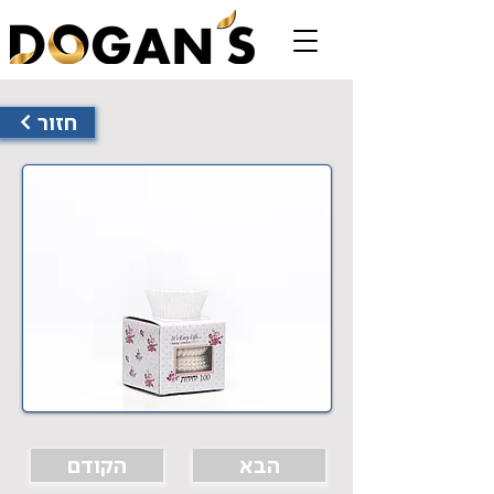
< חזור
הבא
הקודם