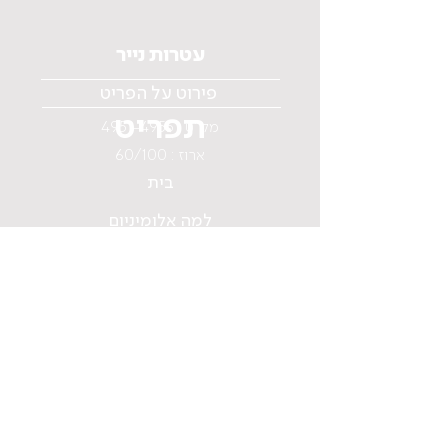
עטרות נייר
פירוט על הפריט
תפריט
מק"ט :
4951-4955
ארוז : 60/100
בית
למה אלומיניום
עלינו
קטלוג
כלי תקשורת
צור קשר