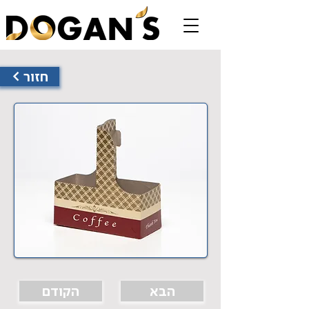
< חזור
הבא
הקודם