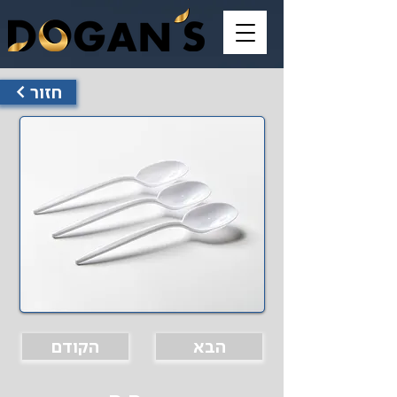
< חזור
הבא
הקודם