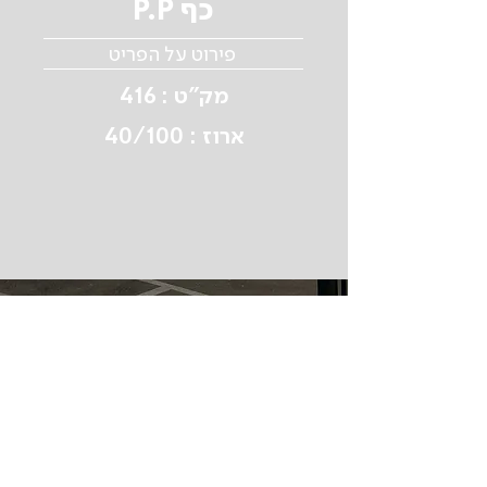
P.P כף
פירוט על הפריט
מק"ט : 416
ארוז : 40/100
תפריט
בית
למה אלומיניום
עלינו