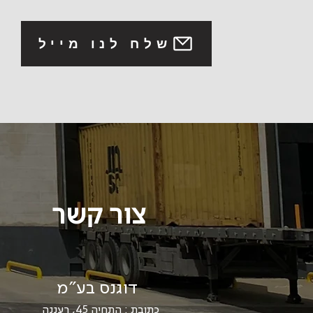
שלח לנו מייל
צור קשר
דוגנס בע"מ
כתובת : התחיה 45, רעננה